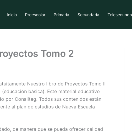
Inicio
Preescolar
Primaria
Secundaria
Telesecunda
proyectos Tomo 2
atuitamente Nuestro libro de Proyectos Tomo II
(educación básica). Este material educativo
ido por Conaliteg. Todos sus contenidos están
mente al plan de estudios de Nueva Escuela
idado, de manera que se pueda ofrecer calidad