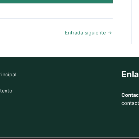
Entrada siguiente
→
Enl
rincipal
 texto
Contac
contac
.com
Aviso Legal
Polít