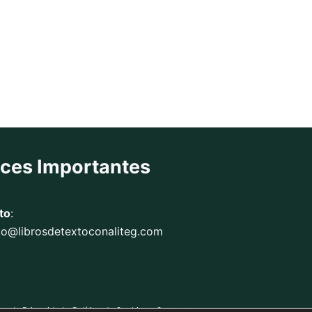
aces Importantes
to
:
to@librosdetextoconaliteg.com
ica de Privacidad
Política de Cookies
Contacto