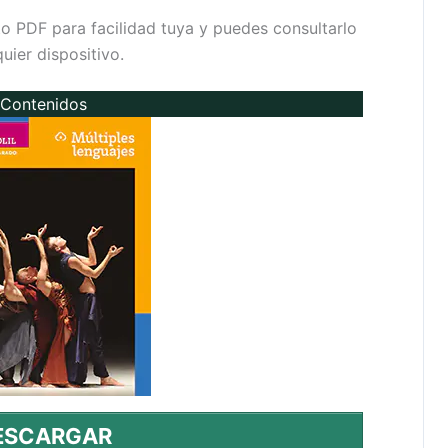
to PDF para facilidad tuya y puedes consultarlo
ier dispositivo.
Contenidos
ESCARGAR