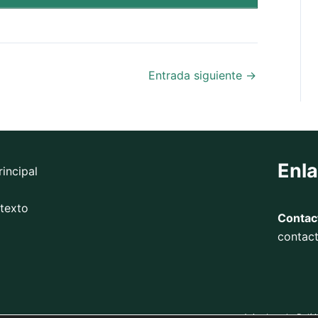
Entrada siguiente
→
Enl
rincipal
 texto
Contac
contac
.com
Aviso Legal
Polít