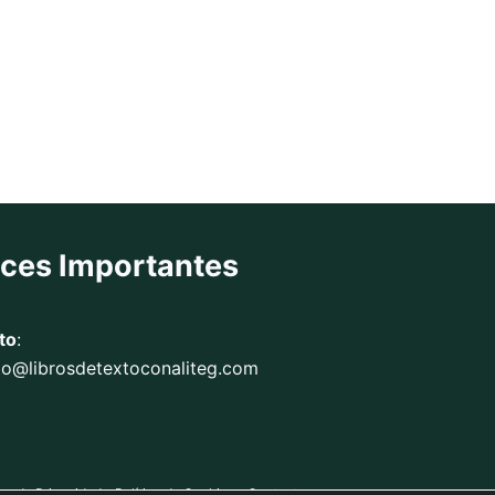
aces Importantes
to
:
to@librosdetextoconaliteg.com
ica de Privacidad
Política de Cookies
Contacto