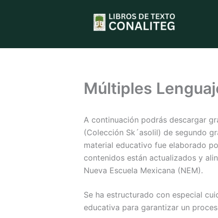
Ir
al
contenido
Múltiples Lenguaj
A continuación podrás descargar gra
(Colección Sk´asolil) de segundo gr
material educativo fue elaborado po
contenidos están actualizados y ali
Nueva Escuela Mexicana (NEM).
Se ha estructurado con especial cu
educativa para garantizar un proces