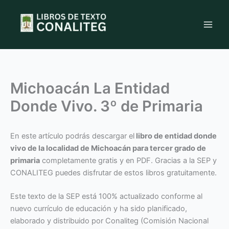
Ir
al
contenido
Michoacán La Entidad
Donde Vivo. 3º de Primaria
En este artículo podrás descargar el
libro de entidad donde
vivo de la localidad de Michoacán para tercer grado de
primaria
completamente gratis y en PDF. Gracias a la SEP y
CONALITEG puedes disfrutar de estos libros gratuitamente.
Este texto de la SEP está 100% actualizado conforme al
nuevo currículo de educación y ha sido planificado,
elaborado y distribuido por Conaliteg (Comisión Nacional