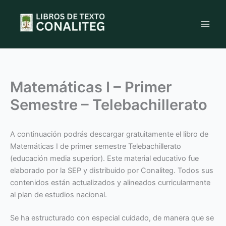
Ir
al
contenido
Matemáticas I – Primer
Semestre – Telebachillerato
A continuación podrás descargar gratuitamente el libro de
Matemáticas I de primer semestre Telebachillerato
(educación media superior). Este material educativo fue
elaborado por la SEP y distribuido por Conaliteg. Todos sus
contenidos están actualizados y alineados curricularmente
al plan de estudios nacional.
Se ha estructurado con especial cuidado, de manera que se