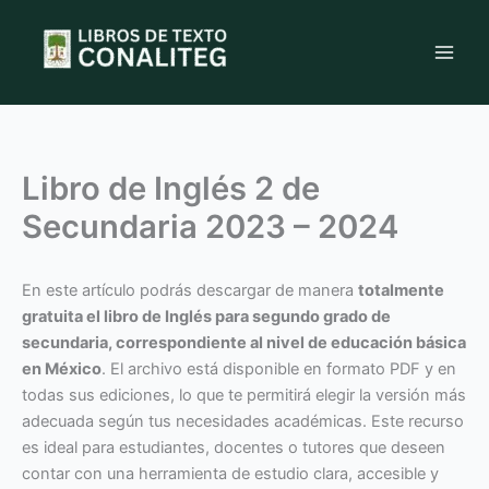
Ir
al
contenido
Libro de Inglés 2 de
Secundaria 2023 – 2024
En este artículo podrás descargar de manera
totalmente
gratuita el libro de Inglés para segundo grado de
secundaria, correspondiente al nivel de educación básica
en México
. El archivo está disponible en formato PDF y en
todas sus ediciones, lo que te permitirá elegir la versión más
adecuada según tus necesidades académicas. Este recurso
es ideal para estudiantes, docentes o tutores que deseen
contar con una herramienta de estudio clara, accesible y