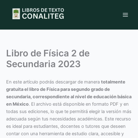
Ir
al
contenido
Libro de Física 2 de
Secundaria 2023
En este artículo podrás descargar de manera
totalmente
gratuita el libro de Física para segundo grado de
secundaria, correspondiente al nivel de educación básica
en México
. El archivo está disponible en formato PDF y en
todas sus ediciones, lo que te permitirá elegir la versión más
adecuada según tus necesidades académicas. Este recurso
es ideal para estudiantes, docentes o tutores que deseen
contar con una herramienta de estudio clara, accesible y